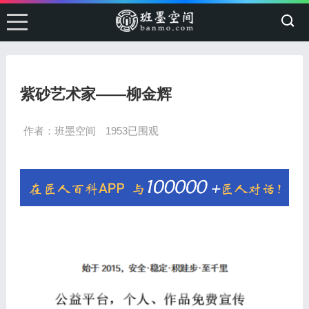
紫砂艺术家——柳金辉
作者：班墨空间
1953已围观