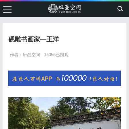
砚雕书画家—王洋
作者：班墨空间
16056已围观