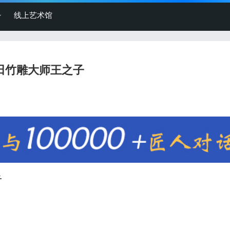
线上艺术馆
田竹雕大师王之子
子