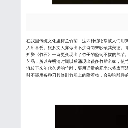
在我国传统文化里梅兰竹菊，这四种植物常被人们用
人所喜爱。很多文人亦做出不少诗句来歌颂其美德。“咬
郑燮《竹石》一诗更变现出了竹子的坚韧不拔的气节
艺品，所以在明清时期以后涌现出很多竹雕名家，使
流传下来年代久远的竹雕，要用适量的肥皂水将表面
时不能用各种刀具修刮竹雕上的附着物，会影响雕件