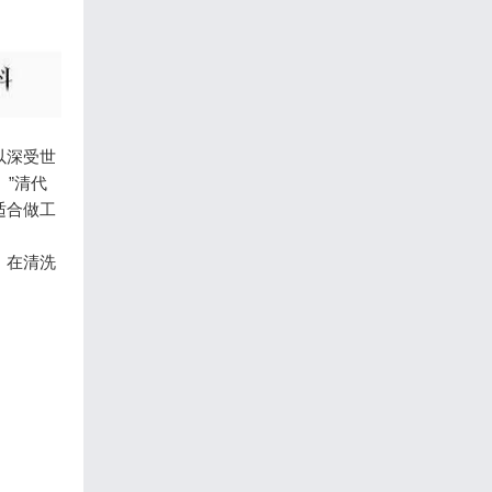
以深受世
。”清代
适合做工
。在清洗