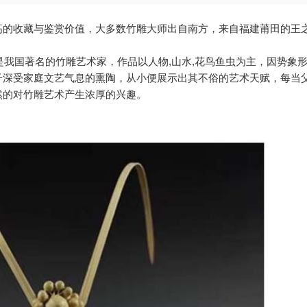
高的收藏与鉴赏价值，大多数竹雕大师出自南方，来自福建莆田的王
是我国著名的竹雕艺术家，作品以人物,山水,花鸟鱼虫为主，因势象
子深受家庭文艺气息的熏陶，从小便展示出其不俗的艺术天赋，每当
然的对竹雕艺术产生浓厚的兴趣。