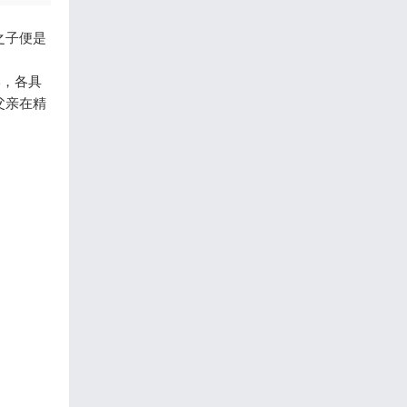
之子便是
形，各具
父亲在精