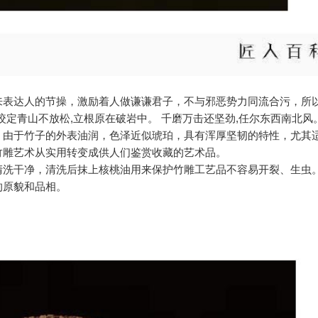
来表达人的节操，激励着人做谦谦君子，不与邪恶势力同流合污，所
定青山不放松,立根原在破岩中。 千磨万击还坚劲,任尔东西南北风
。由于竹子的外表油润，色泽近似琥珀，具有浑厚坚韧的特性，尤其
竹雕艺术从实用转变成供人们鉴赏收藏的艺术品。
清洗干净，清洗后抹上核桃油用来保护竹雕工艺品不容易开裂、生虫
的原貌和品相。