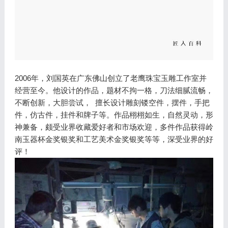
2006年，刘国英在广东佛山创立了老鹰珠宝玉雕工作室并
经营至今。他设计的作品，题材不拘一格，刀法细腻流畅，
不断创新，大胆尝试， 擅长设计雕刻镂空件，摆件，手把
件，仿古件，挂件和牌子等。作品栩栩如生，自然灵动，形
神兼备，颇受业界收藏爱好者和市场欢迎，多件作品获得岭
南玉器杯金奖银奖和工艺美术金奖银奖等等，深受业界的好
评！